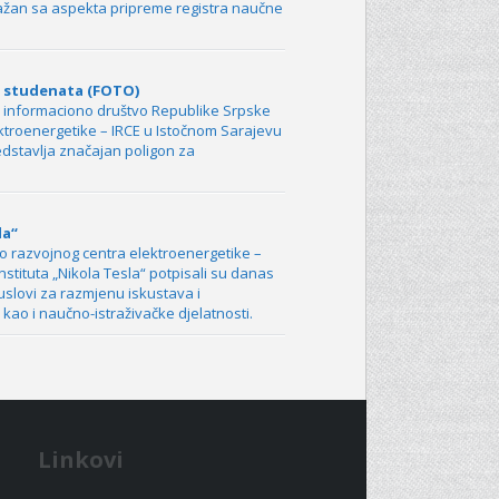
važan sa aspekta pripreme registra naučne
je studenata (FOTO)
i informaciono društvo Republike Srpske
ektroenergetike – IRCE u Istočnom Sarajevu
edstavlja značajan poligon za
la“
ko razvojnog centra elektroenergetike –
nstituta „Nikola Tesla“ potpisali su danas
uslovi za razmjenu iskustava i
ao i naučno-istraživačke djelatnosti.
Linkovi