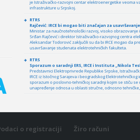
je Istraživačko-razvojni centar elektroenergetike veoma 
infrastrukture u Srpskoj.
RTRS
Rajčević: IRCE bi mogao biti značajan za usavršavan
Ministar za naučnotehnološki razvoj, visoko obrazovanje 
Srđan Rajčević i direktor Istraživačko-razvojnog centra el
Aleksandar Todorović zaključili su da bi IRCE mogao da pr
usavršavanje studenata elektrotehničkih fakulteta.
RTRS
Sporazum o saradnji ERS, IRCE i Instituta „Nikola Tes
Predstavnici Elektroprivrede Republike Srpske, Istraživač
IRCE iz Istočnog Sarajeva i beogradskog Elektrotehničkog i
sporazum o poslovno-tehničkoj saradnji kojim se stiču se 
unapređenje odnosa u oblasti stručne, odnosno tehničke, k
Podaci o registraciji
Žiro računi